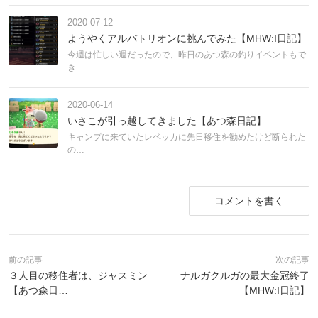
2020-07-12
ようやくアルバトリオンに挑んでみた【MHW:I日記】
今週は忙しい週だったので、昨日のあつ森の釣りイベントもで
き…
2020-06-14
いさこが引っ越してきました【あつ森日記】
キャンプに来ていたレベッカに先日移住を勧めたけど断られた
の…
コメントを書く
３人目の移住者は、ジャスミン
ナルガクルガの最大金冠終了
【あつ森日…
【MHW:I日記】