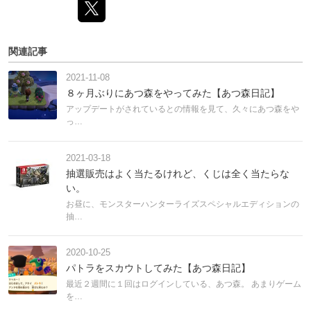
関連記事
2021-11-08
８ヶ月ぶりにあつ森をやってみた【あつ森日記】
アップデートがされているとの情報を見て、久々にあつ森をや
っ…
2021-03-18
抽選販売はよく当たるけれど、くじは全く当たらな
い。
お昼に、モンスターハンターライズスペシャルエディションの
抽…
2020-10-25
パトラをスカウトしてみた【あつ森日記】
最近２週間に１回はログインしている、あつ森。 あまりゲーム
を…