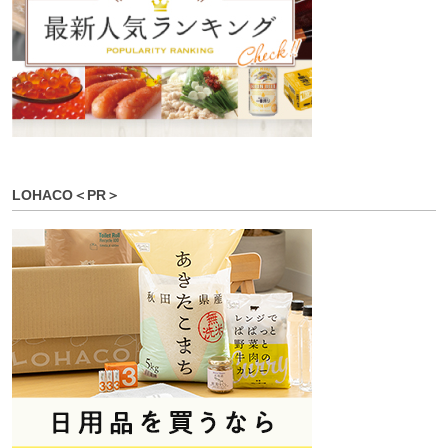
LOHACO＜PR＞