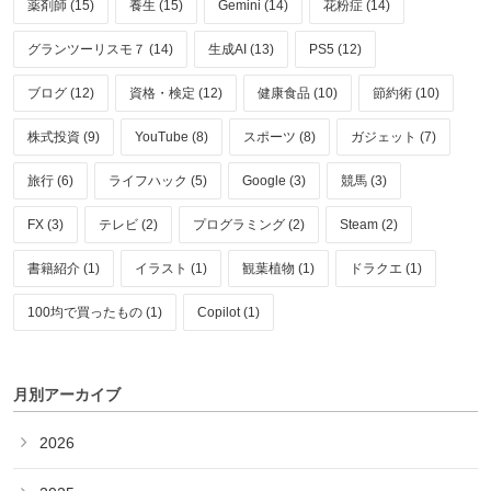
薬剤師 (15)
養生 (15)
Gemini (14)
花粉症 (14)
グランツーリスモ７ (14)
生成AI (13)
PS5 (12)
ブログ (12)
資格・検定 (12)
健康食品 (10)
節約術 (10)
株式投資 (9)
YouTube (8)
スポーツ (8)
ガジェット (7)
旅行 (6)
ライフハック (5)
Google (3)
競馬 (3)
FX (3)
テレビ (2)
プログラミング (2)
Steam (2)
書籍紹介 (1)
イラスト (1)
観葉植物 (1)
ドラクエ (1)
100均で買ったもの (1)
Copilot (1)
月別アーカイブ
2026