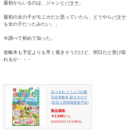
最初からいるのは、ジャンと
パタヤ
。
最初の女の子がモニカだと思っていたら、どうやら
パタヤ
も女の子だったみたい。。
今調べて初めて知った。
攻略本も予定よりも早く着きそうだけど、明日だと受け取
れるが・・・
あつまれ どうぶつの森
完全攻略本 超カタログ
(近日入荷情報更新予定)
新品価格
￥2,588
から
(2020/5/23 23:54時点)