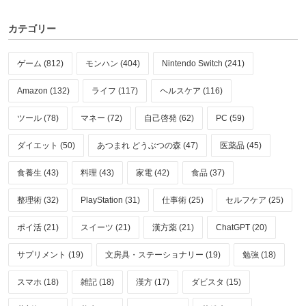
カテゴリー
ゲーム (812)
モンハン (404)
Nintendo Switch (241)
Amazon (132)
ライフ (117)
ヘルスケア (116)
ツール (78)
マネー (72)
自己啓発 (62)
PC (59)
ダイエット (50)
あつまれ どうぶつの森 (47)
医薬品 (45)
食養生 (43)
料理 (43)
家電 (42)
食品 (37)
整理術 (32)
PlayStation (31)
仕事術 (25)
セルフケア (25)
ポイ活 (21)
スイーツ (21)
漢方薬 (21)
ChatGPT (20)
サプリメント (19)
文房具・ステーショナリー (19)
勉強 (18)
スマホ (18)
雑記 (18)
漢方 (17)
ダビスタ (15)