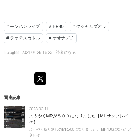
#
モンハンライズ
#
HR40
#
クシャルダオラ
#
テオテスカトル
#
オオナズチ
lifelog888
2021-04-29 16:23
読者になる
関連記事
2023-02-11
ようやくMRが５００になりました【MHサンブレイ
ク】
ようやく折り返しのMR500になりました。 MR400になったと
きには…