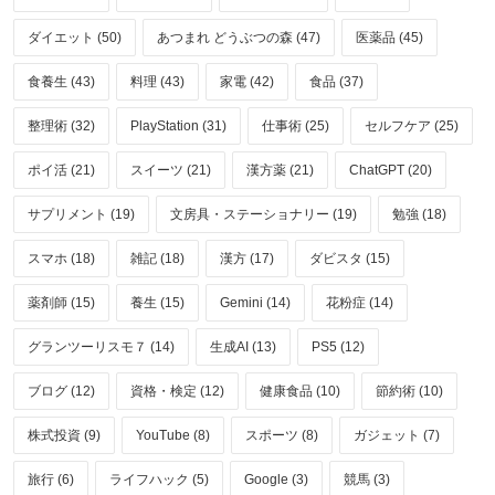
ダイエット (50)
あつまれ どうぶつの森 (47)
医薬品 (45)
食養生 (43)
料理 (43)
家電 (42)
食品 (37)
整理術 (32)
PlayStation (31)
仕事術 (25)
セルフケア (25)
ポイ活 (21)
スイーツ (21)
漢方薬 (21)
ChatGPT (20)
サプリメント (19)
文房具・ステーショナリー (19)
勉強 (18)
スマホ (18)
雑記 (18)
漢方 (17)
ダビスタ (15)
薬剤師 (15)
養生 (15)
Gemini (14)
花粉症 (14)
グランツーリスモ７ (14)
生成AI (13)
PS5 (12)
ブログ (12)
資格・検定 (12)
健康食品 (10)
節約術 (10)
株式投資 (9)
YouTube (8)
スポーツ (8)
ガジェット (7)
旅行 (6)
ライフハック (5)
Google (3)
競馬 (3)