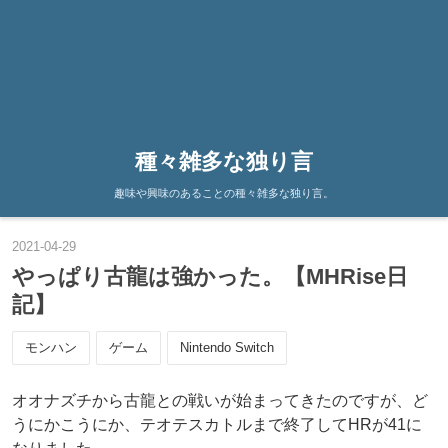
種々雑多な独り言
趣味や興味のあることの種々雑多な独り言。
2021
-
04
-
29
やっぱり古龍は強かった。【MHRise日
記】
モンハン
ゲーム
Nintendo Switch
オオナズチから古龍との戦いが始まってきたのですが、ど
うにかこうにか、テオテスカトルまで終了してHRが41に