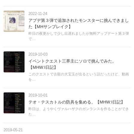
2022-11-24
アプデ第３弾で追加されたモンスターに挑んできまし
た【MHサンブレイク】
昨日の夜更かしで少し出遅れましたが無料アップデート第３弾
で…
2019-10-03
イベントクエスト三界主にソロで挑んでみた。
【MHW:I日記】
このクエストで古龍の大宝玉が出るという話だったけど、動画
を…
2019-10-01
テオ・テスカトルの防具を集める。【MHW:I日記】
昨日は、ようやくヴァルハザクのガンランスを作ることができ
た…
2019-05-21